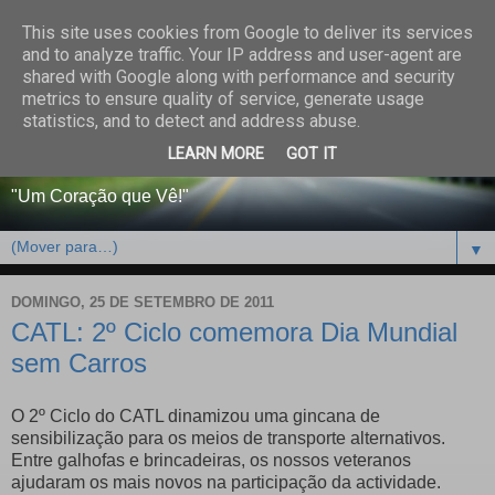
This site uses cookies from Google to deliver its services
CENTRO PAROQUIAL E
and to analyze traffic. Your IP address and user-agent are
shared with Google along with performance and security
SOCIAL DO SALVADOR
metrics to ensure quality of service, generate usage
statistics, and to detect and address abuse.
DE BEJA
LEARN MORE
GOT IT
"Um Coração que Vê!"
▼
DOMINGO, 25 DE SETEMBRO DE 2011
CATL: 2º Ciclo comemora Dia Mundial
sem Carros
O 2º Ciclo do CATL dinamizou uma gincana de
sensibilização para os meios de transporte alternativos.
Entre galhofas e brincadeiras, os nossos veteranos
ajudaram os mais novos na participação da actividade.