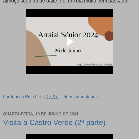
almoço seguido de baile. Foi um dia muito bem passado!
Lar Idosos Pólo I
à(s)
17:27
Sem comentários:
QUARTA-FEIRA, 19 DE JUNHO DE 2024
Visita a Castro Verde (2ª parte)