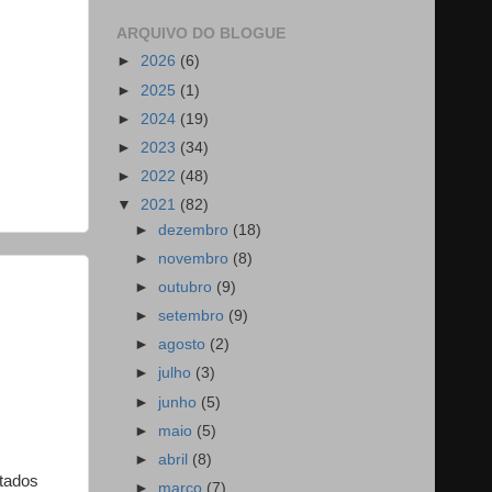
ARQUIVO DO BLOGUE
►
2026
(6)
►
2025
(1)
►
2024
(19)
►
2023
(34)
►
2022
(48)
▼
2021
(82)
►
dezembro
(18)
►
novembro
(8)
►
outubro
(9)
►
setembro
(9)
►
agosto
(2)
►
julho
(3)
►
junho
(5)
►
maio
(5)
►
abril
(8)
ltados
►
março
(7)