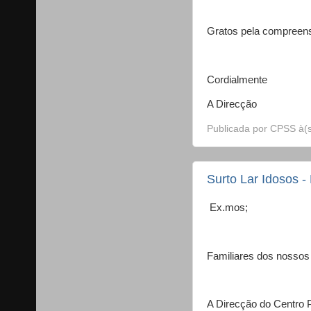
Gratos pela compreens
Cordialmente
A Direcção
Publicada por
CPSS
à(
Surto Lar Idosos -
Ex.mos;
Familiares dos nossos
A Direcção do Centro P