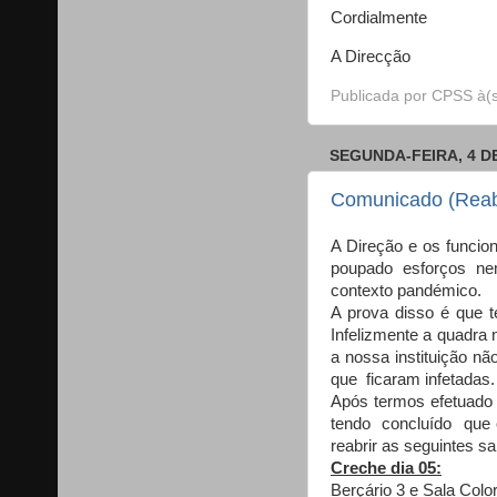
Cordialmente
A Direcção
Publicada por
CPSS
à(
SEGUNDA-FEIRA, 4 D
Comunicado (Reabe
A Direção e os funcion
poupado esforços ne
contexto pandémico.
A prova disso é que t
Infelizmente a quadra 
a nossa instituição n
que ficaram infetadas
Após termos efetuado 
tendo concluído que o
reabrir as seguintes sa
Creche dia 05:
Berçário 3 e Sala Color