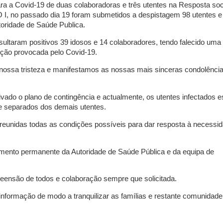
para a Covid-19 de duas colaboradoras e três utentes na Resposta soc
 I, no passado dia 19 foram submetidos a despistagem 98 utentes e
toridade de Saúde Publica.
ltaram positivos 39 idosos e 14 colaboradores, tendo falecido uma 
ecção provocada pelo Covid-19.
ossa tristeza e manifestamos as nossas mais sinceras condolência
ivado o plano de contingência e actualmente, os utentes infectados e
e separados dos demais utentes.
eunidas todas as condições possíveis para dar resposta à necessi
.
ento permanente da Autoridade de Saúde Pública e da equipa de
nsão de todos e colaboração sempre que solicitada.
nformação de modo a tranquilizar as famílias e restante comunidade