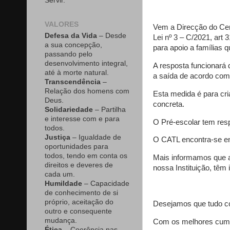
Servir.
VALORES
Vem a Direcção do Cen
Defesa da Vida
– Desde
Lei nº 3 – C/2021, art 
a sua concepção,
para apoio a famílias 
passando pelo
desenvolvimento integral,
A resposta funcionará 
até à morte natural.
a saída de acordo com 
Transcendência
–
Relação dos homens com
Esta medida é para cr
Deus.
concreta.
Solidariedade
– Partilha
e interesse com e para
O Pré-escolar tem res
todos.
Justiça
– Igualdade de
O CATL encontra-se en
oportunidades para
todos, tendo em conta os
Mais informamos que a
direitos e deveres de
nossa Instituição, têm
cada um.
Humildade
– Capacidade
de conhecimento de si
próprio, aceitação do
Desejamos que tudo co
outro e consequente
mudança.
Com os melhores cum
Ética
– Coerência nas