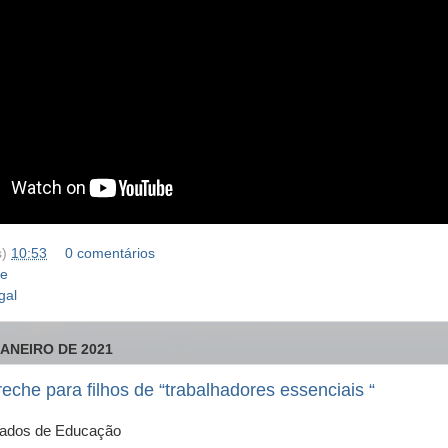
s)
10:53
0 comentários
he
gal
JANEIRO DE 2021
reche para filhos de “trabalhadores essenciais “
gados de Educação