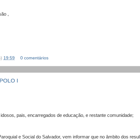
ão ,
s)
19:59
0 comentários
 POLO I
 idosos, pais, encarregados de educação, e restante comunidade;
aroquial e Social do Salvador, vem informar que no âmbito dos resu