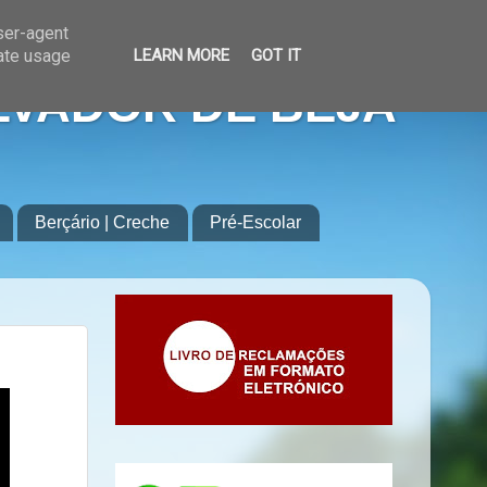
user-agent
rate usage
LEARN MORE
GOT IT
LVADOR DE BEJA
Berçário | Creche
Pré-Escolar