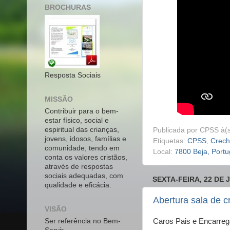
BROCHURAS
Resposta Sociais
MISSÃO
Contribuir para o bem-
estar físico, social e
espiritual das crianças,
Publicada por
CPSS
à(
jovens, idosos, famílias e
Etiquetas:
CPSS
,
Crec
comunidade, tendo em
Local:
7800 Beja, Portu
conta os valores cristãos,
através de respostas
sociais adequadas, com
SEXTA-FEIRA, 22 DE 
qualidade e eficácia.
Abertura sala de c
VISÃO
Ser referência no Bem-
Caros Pais e Encarre