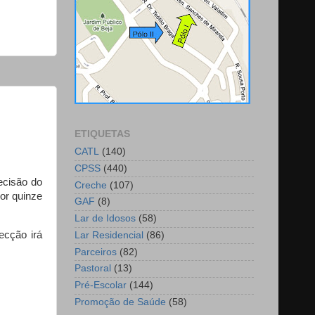
ETIQUETAS
CATL
(140)
CPSS
(440)
ecisão do
Creche
(107)
or quinze
GAF
(8)
Lar de Idosos
(58)
ecção irá
Lar Residencial
(86)
Parceiros
(82)
Pastoral
(13)
Pré-Escolar
(144)
Promoção de Saúde
(58)