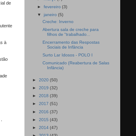
ial de
►
fevereiro
(3)
▼
janeiro
(5)
Creche: Inverno
utente
Abertura sala de creche para
filhos de “trabalhado...
s à
Encerramento das Respostas
Sociais de Infância
Surto Lar Idosos - POLO I
stão
Comunicado (Reabertura de Salas
Infância)
dade
►
2020
(50)
►
2019
(32)
►
2018
(39)
►
2017
(51)
►
2016
(37)
 .
►
2015
(43)
►
2014
(47)
►
2013
(43)