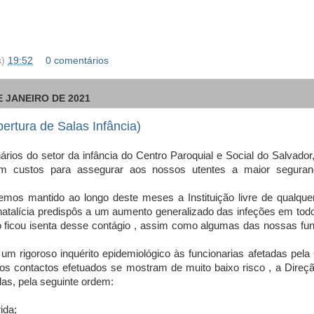
s)
19:52
0 comentários
E JANEIRO DE 2021
rtura de Salas Infância)
ários do setor da infância do Centro Paroquial e Social do Salvador
m custos para assegurar aos nossos utentes a maior seguran
emos mantido ao longo deste meses a Instituição livre de qualquer
natalícia predispôs a um aumento generalizado das infeções em todo
ão ficou isenta desse contágio , assim como algumas das nossas fun
.
um rigoroso inquérito epidemiológico às funcionarias afetadas pel
s contactos efetuados se mostram de muito baixo risco , a Direçã
las, pela seguinte ordem:
ida;