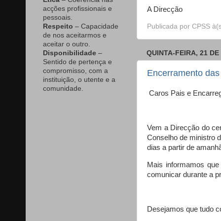
acções profissionais e
A Direcção
pessoais.
Respeito
– Capacidade
Publicada por
CPSS
à(
de nos aceitarmos e
aceitar o outro.
Disponibilidade
–
QUINTA-FEIRA, 21 DE
Sentido de pertença e
compromisso, com a
Encerramento das 
instituição, o utente e a
comunidade.
Caros Pais e Encarr
Vem a Direcção do cen
Conselho de ministro d
dias a partir de amanh
Mais informamos que 
comunicar durante a 
Desejamos que tudo co