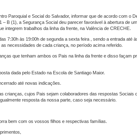
tro Paroquial e Social do Salvador, informar que de acordo com o D
31 – B (1), a Segurança Social deu parecer favorável à abertura de u
que integrem trabalhos da linha da frente, na Valência de CRECHE.
das 7:30h às 19:00h de segunda a sexta feira , sendo a entrada até à
as necessidades de cada criança, no período acima referido.
ianças que tenham ambos os Pais na linha da frente e disso façam p
posta dada pelo Estado na Escola de Santiago Maior.
cerrado até novas indicações.
s crianças, cujos Pais sejam colaboradores das respostas Sociais 
 igualmente resposta da nossa parte, caso seja necessário.
rra bem com os vossos filhos e respectivas famílias.
primentos,