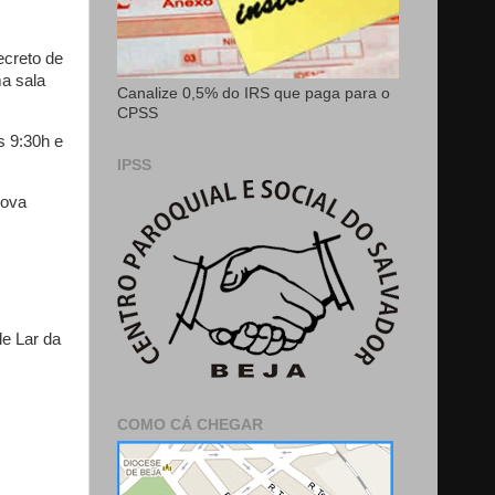
ecreto de
ma sala
Canalize 0,5% do IRS que paga para o
CPSS
s 9:30h e
IPSS
rova
de Lar da
COMO CÁ CHEGAR