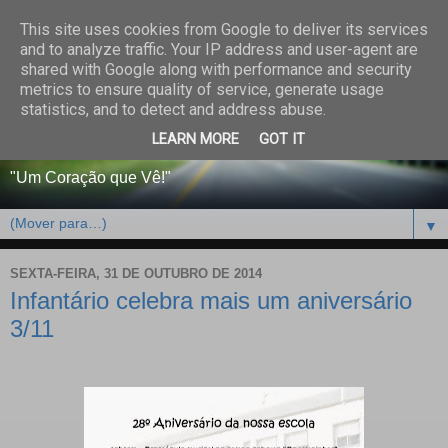
This site uses cookies from Google to deliver its services
CENTRO PAROQUIAL E
and to analyze traffic. Your IP address and user-agent are
shared with Google along with performance and security
SOCIAL DO SALVADOR
metrics to ensure quality of service, generate usage
statistics, and to detect and address abuse.
DE BEJA
LEARN MORE
GOT IT
"Um Coração que Vê!"
▼
SEXTA-FEIRA, 31 DE OUTUBRO DE 2014
Infantário celebra mais um aniversário
3/11