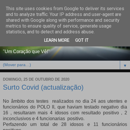
This site uses cookies from Google to deliver its services
CENTRO PAROQUIAL E
and to analyze traffic. Your IP address and user-agent are
shared with Google along with performance and security
SOCIAL DO SALVADOR
metrics to ensure quality of service, generate usage
statistics, and to detect and address abuse.
DE BEJA
LEARN MORE
GOT IT
"Um Coração que Vê!"
▼
DOMINGO, 25 DE OUTUBRO DE 2020
Surto Covid (actualização)
No âmbito dos testes realizados no dia 24 aos utentes e
funcionários do POLO II, que haviam testado negativo dia
16 , resultaram mais 4 idosos com resultado positivo , 2
inconclusivos e 4 funcionarias positivo.
Perfazendo um total de 28 idosos e 11 funcionários