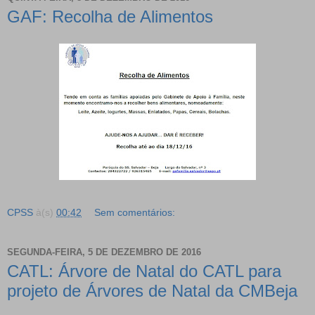
GAF: Recolha de Alimentos
CPSS
à(s)
00:42
Sem comentários:
SEGUNDA-FEIRA, 5 DE DEZEMBRO DE 2016
CATL: Árvore de Natal do CATL para
projeto de Árvores de Natal da CMBeja