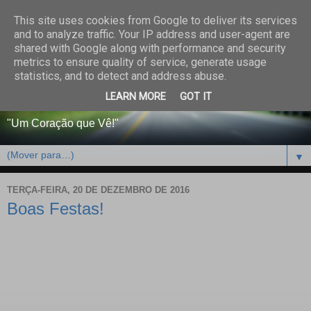
This site uses cookies from Google to deliver its services
CENTRO PAROQUIAL E
and to analyze traffic. Your IP address and user-agent are
shared with Google along with performance and security
SOCIAL DO SALVADOR
metrics to ensure quality of service, generate usage
statistics, and to detect and address abuse.
DE BEJA
LEARN MORE
GOT IT
"Um Coração que Vê!"
▼
TERÇA-FEIRA, 20 DE DEZEMBRO DE 2016
Boas Festas!