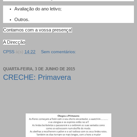
Avaliação do ano letivo;
Outros.
Contamos com a vossa presença!
A Direcção
CPSS
à(s)
14:22
Sem comentários:
QUARTA-FEIRA, 3 DE JUNHO DE 2015
CRECHE: Primavera