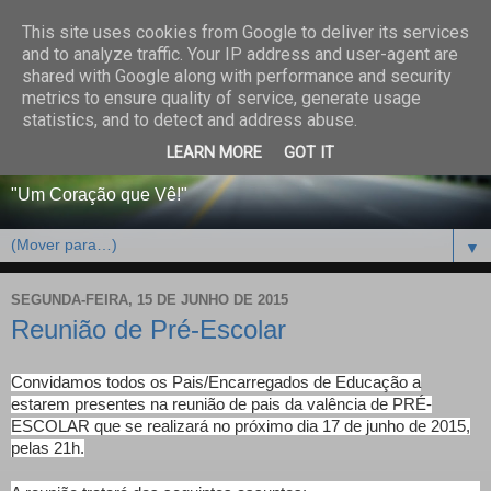
This site uses cookies from Google to deliver its services
CENTRO PAROQUIAL E
and to analyze traffic. Your IP address and user-agent are
shared with Google along with performance and security
SOCIAL DO SALVADOR
metrics to ensure quality of service, generate usage
statistics, and to detect and address abuse.
DE BEJA
LEARN MORE
GOT IT
"Um Coração que Vê!"
▼
SEGUNDA-FEIRA, 15 DE JUNHO DE 2015
Reunião de Pré-Escolar
Convidamos todos os Pais/Encarregados de Educação a
estarem presentes na reunião de pais da valência de PRÉ-
ESCOLAR que se realizará no próximo dia 17 de junho de 2015,
pelas 21h.