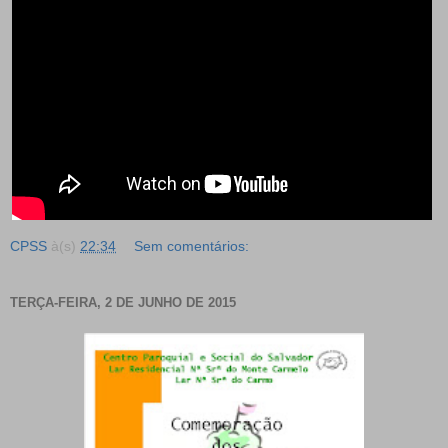
CPSS
à(s)
22:34
Sem comentários:
TERÇA-FEIRA, 2 DE JUNHO DE 2015