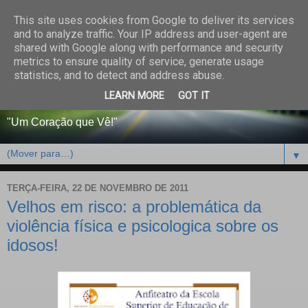
This site uses cookies from Google to deliver its services
CENTRO PAROQUIAL E
and to analyze traffic. Your IP address and user-agent are
shared with Google along with performance and security
SOCIAL DO SALVADOR
metrics to ensure quality of service, generate usage
statistics, and to detect and address abuse.
DE BEJA
LEARN MORE
GOT IT
"Um Coração que Vê!"
▼
TERÇA-FEIRA, 22 DE NOVEMBRO DE 2011
Velhos em risco: a problemática da
violência física e psicologica sobre os
idosos!