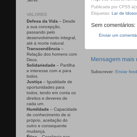
Servir.
Publicada por
CPSS
à(
Etiquetas:
Lar de Idoso
VALORES
Defesa da Vida
– Desde
Sem comentários:
a sua concepção,
passando pelo
Enviar um comentá
desenvolvimento integral,
até à morte natural.
Transcendência
–
Relação dos homens com
Mensagem mais 
Deus.
Solidariedade
– Partilha
e interesse com e para
Subscrever:
Enviar fee
todos.
Justiça
– Igualdade de
oportunidades para
todos, tendo em conta os
direitos e deveres de
cada um.
Humildade
– Capacidade
de conhecimento de si
próprio, aceitação do
outro e consequente
mudança.
Ética
– Coerência nas