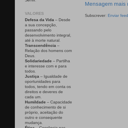
Servir.
Mensagem mais 
VALORES
Subscrever:
Enviar fee
Defesa da Vida
– Desde
a sua concepção,
passando pelo
desenvolvimento integral,
até à morte natural.
Transcendência
–
Relação dos homens com
Deus.
Solidariedade
– Partilha
e interesse com e para
todos.
Justiça
– Igualdade de
oportunidades para
todos, tendo em conta os
direitos e deveres de
cada um.
Humildade
– Capacidade
de conhecimento de si
próprio, aceitação do
outro e consequente
mudança.
Ética
– Coerência nas