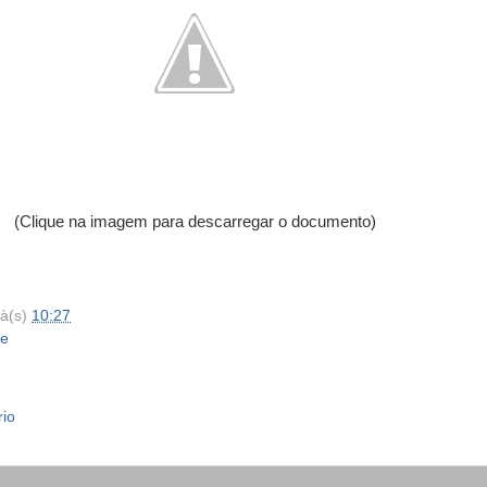
(Clique na imagem para descarregar o documento)
à(s)
10:27
he
rio