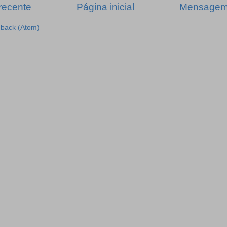
recente
Página inicial
Mensagem 
dback (Atom)