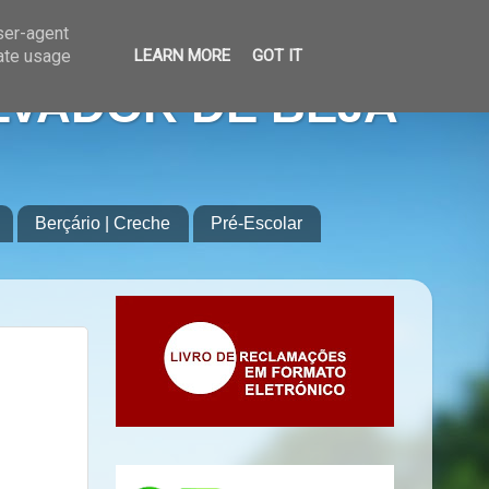
user-agent
rate usage
LEARN MORE
GOT IT
LVADOR DE BEJA
Berçário | Creche
Pré-Escolar