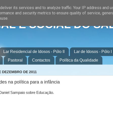
eliver its services and to analyze traffic. Your IP address and 
ormance and security metrics to ensure quality of service, gene
buse.
AL E SOCIAL DO SA
Lar Residencial de Idosos - Pólo II
Lar de Idosos - Pólo I
Pastoral
Contactos
Política da Qualidade
E DEZEMBRO DE 2011
s na política para a infância
e Daniel Sampaio sobre Educação.