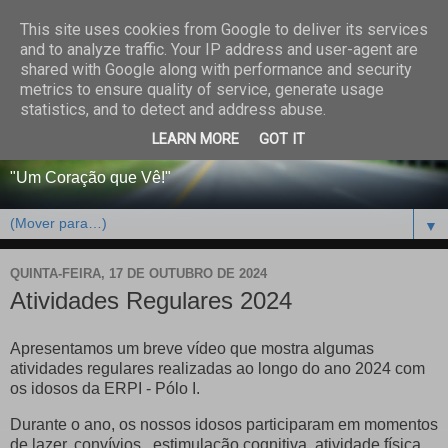
This site uses cookies from Google to deliver its services
CENTRO PAROQUIAL E
and to analyze traffic. Your IP address and user-agent are
shared with Google along with performance and security
SOCIAL DO SALVADOR
metrics to ensure quality of service, generate usage
statistics, and to detect and address abuse.
DE BEJA
LEARN MORE
GOT IT
"Um Coração que Vê!"
▼
QUINTA-FEIRA, 17 DE OUTUBRO DE 2024
Atividades Regulares 2024
Apresentamos um breve vídeo que mostra algumas
atividades regulares realizadas ao longo do ano 2024 com
os idosos da ERPI - Pólo I.
Durante o ano, os nossos idosos participaram em momentos
de lazer, convívios, estimulação cognitiva, atividade física,