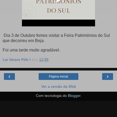
Dia 3 de Outubro fomos visitar a Feira Patrimónios do Sul
que decorreu em Beja.
Foi uma tarde muito agradável.
Lar Idosos Pólo I
à(s)
12:55
‹
›
Página inicial
Ver a versão da Web
Com tecnologia do
Blogger
.