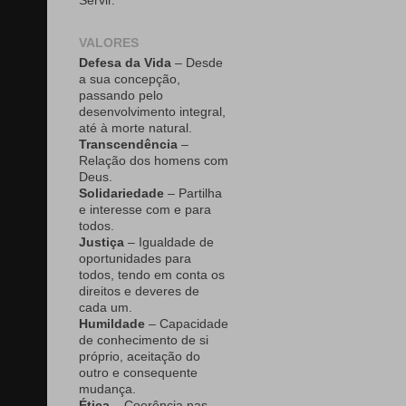
Servir.
VALORES
Defesa da Vida
– Desde
a sua concepção,
passando pelo
desenvolvimento integral,
até à morte natural.
Transcendência
–
Relação dos homens com
Deus.
Solidariedade
– Partilha
e interesse com e para
todos.
Justiça
– Igualdade de
oportunidades para
todos, tendo em conta os
direitos e deveres de
cada um.
Humildade
– Capacidade
de conhecimento de si
próprio, aceitação do
outro e consequente
mudança.
Ética
– Coerência nas