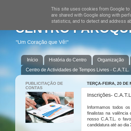
This site uses cookies from Google to d
are shared with Google along with perf
statistics, and to detect and address a
CENTRO PAROQUI
"Um Coração que Vê!"
Início
História do Centro
Organização
Centro de Actividades de Tempos Livres - C.A.T.L.
PUBLICITAÇÃO DE
TERÇA-FEIRA, 20 DE
CONTAS
Inscrições- C.A.T.L
Informamos todos os 
finalistas na valênci
nosso C.A.T.L. o fav
candidatura até ao dia