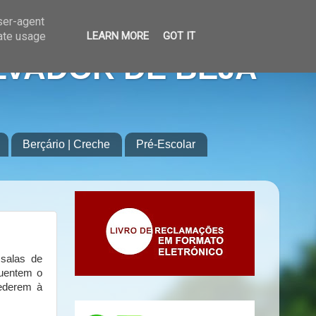
user-agent
rate usage
LEARN MORE
GOT IT
LVADOR DE BEJA
Berçário | Creche
Pré-Escolar
 salas de
quentem o
cederem à