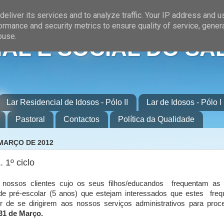
eliver its services and to analyze traffic. Your IP address and 
ormance and security metrics to ensure quality of service, gene
buse.
AL E SOCIAL DO SA
Lar Residencial de Idosos - Pólo II
Lar de Idosos - Pólo I
Pastoral
Contactos
Política da Qualidade
 MARÇO DE 2012
. 1º ciclo
nossos clientes cujo os seus filhos/educandos frequentam as
a de pré-escolar (5 anos) que estejam interessados que estes fre
or de se dirigirem aos nossos serviços administrativos para pro
31 de Março.