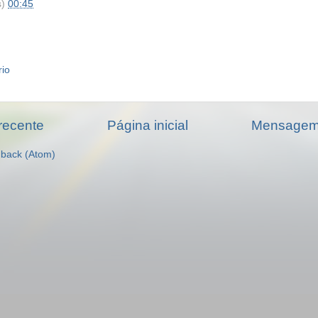
s)
00:45
rio
recente
Página inicial
Mensagem 
dback (Atom)