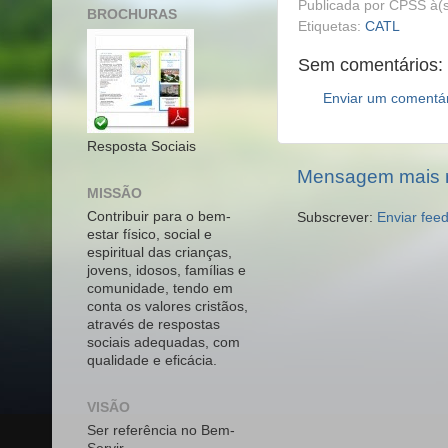
Publicada por
CPSS
à(
BROCHURAS
Etiquetas:
CATL
Sem comentários:
Enviar um comentá
Resposta Sociais
Mensagem mais 
MISSÃO
Contribuir para o bem-
Subscrever:
Enviar fee
estar físico, social e
espiritual das crianças,
jovens, idosos, famílias e
comunidade, tendo em
conta os valores cristãos,
através de respostas
sociais adequadas, com
qualidade e eficácia.
VISÃO
Ser referência no Bem-