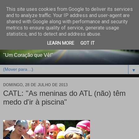
This site uses cookies from Google to deliver its services
CENTRO PAROQUIAL E
and to analyze traffic. Your IP address and user-agent are
shared with Google along with performance and security
SOCIAL DO SALVADOR
metrics to ensure quality of service, generate usage
statistics, and to detect and address abuse.
DE BEJA
LEARN MORE
GOT IT
"Um Coração que Vê!"
▼
DOMINGO, 28 DE JULHO DE 2013
CATL: "As meninas do ATL (não) têm
medo d'ir à piscina"