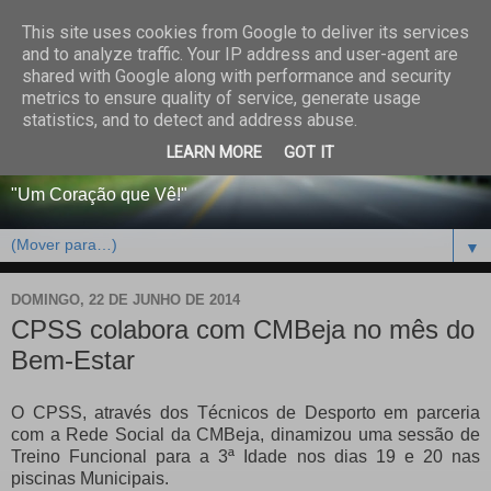
This site uses cookies from Google to deliver its services
CENTRO PAROQUIAL E
and to analyze traffic. Your IP address and user-agent are
shared with Google along with performance and security
SOCIAL DO SALVADOR
metrics to ensure quality of service, generate usage
statistics, and to detect and address abuse.
DE BEJA
LEARN MORE
GOT IT
"Um Coração que Vê!"
▼
DOMINGO, 22 DE JUNHO DE 2014
CPSS colabora com CMBeja no mês do
Bem-Estar
O CPSS, através dos Técnicos de Desporto em parceria
com a Rede Social da CMBeja, dinamizou uma sessão de
Treino Funcional para a 3ª Idade nos dias 19 e 20 nas
piscinas Municipais.