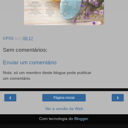
CPSS
à(s)
00:17
Sem comentários:
Enviar um comentário
Nota: só um membro deste blogue pode publicar
um comentário.
‹
›
Página inicial
Ver a versão da Web
Com tecnologia do
Blogger
.