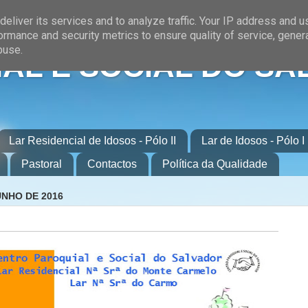
eliver its services and to analyze traffic. Your IP address and 
ormance and security metrics to ensure quality of service, gene
buse.
AL E SOCIAL DO SA
Lar Residencial de Idosos - Pólo II
Lar de Idosos - Pólo I
Pastoral
Contactos
Política da Qualidade
UNHO DE 2016