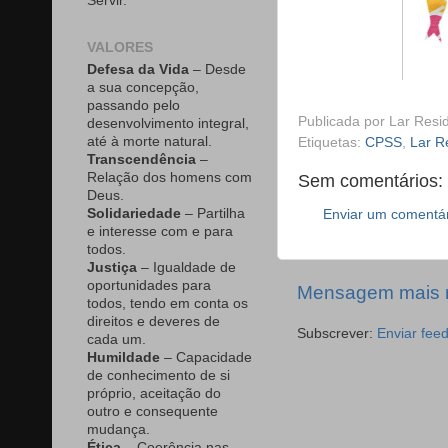
Servir.
VALORES
Defesa da Vida
– Desde
a sua concepção,
passando pelo
Publicada por
Lar Resid
desenvolvimento integral,
até à morte natural.
Etiquetas:
CPSS
,
Lar R
Transcendência
–
Relação dos homens com
Sem comentários:
Deus.
Solidariedade
– Partilha
Enviar um comentá
e interesse com e para
todos.
Justiça
– Igualdade de
oportunidades para
Mensagem mais 
todos, tendo em conta os
direitos e deveres de
Subscrever:
Enviar fee
cada um.
Humildade
– Capacidade
de conhecimento de si
próprio, aceitação do
outro e consequente
mudança.
Ética
– Coerência nas