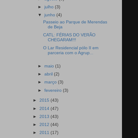
►
julho
(3)
▼
junho
(4)
Passeio ao Parque de Merendas
de Beja
CATL: FÉRIAS DO VERÃO
CHEGARAM!!!
O Lar Residencial pólo II em
parceria com o Agrup...
►
maio
(1)
►
abril
(2)
►
março
(3)
►
fevereiro
(3)
►
2015
(43)
►
2014
(47)
►
2013
(43)
►
2012
(44)
►
2011
(17)