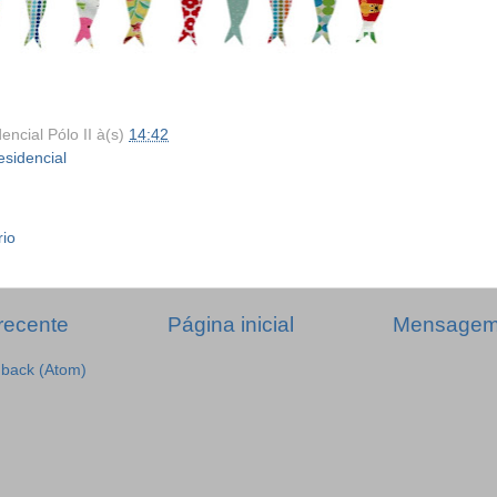
encial Pólo II
à(s)
14:42
esidencial
rio
recente
Página inicial
Mensagem 
dback (Atom)