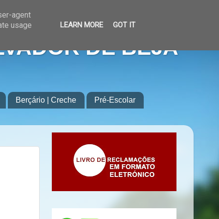
user-agent
rate usage
LEARN MORE
GOT IT
LVADOR DE BEJA
Berçário | Creche
Pré-Escolar