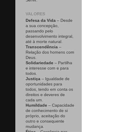
Servir.
VALORES
Defesa da Vida
– Desde
a sua concepção,
passando pelo
desenvolvimento integral,
até à morte natural.
Transcendência
–
Relação dos homens com
Deus.
Solidariedade
– Partilha
e interesse com e para
todos.
Justiça
– Igualdade de
oportunidades para
todos, tendo em conta os
direitos e deveres de
cada um.
Humildade
– Capacidade
de conhecimento de si
próprio, aceitação do
outro e consequente
mudança.
Ética
– Coerência nas