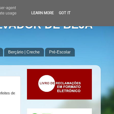
user-agent
rate usage
LEARN MORE
GOT IT
LVADOR DE BEJA
Berçário | Creche
Pré-Escolar
feites de