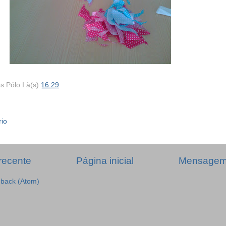
s Pólo I
à(s)
16:29
rio
recente
Página inicial
Mensagem 
dback (Atom)