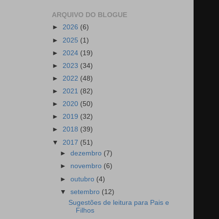
ARQUIVO DO BLOGUE
►
2026
(6)
►
2025
(1)
►
2024
(19)
►
2023
(34)
►
2022
(48)
►
2021
(82)
►
2020
(50)
►
2019
(32)
►
2018
(39)
▼
2017
(51)
►
dezembro
(7)
►
novembro
(6)
►
outubro
(4)
▼
setembro
(12)
Sugestões de leitura para Pais e
Filhos