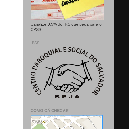
Canalize 0,5% do IRS que paga para o
CPSS
IPSS
COMO CÁ CHEGAR