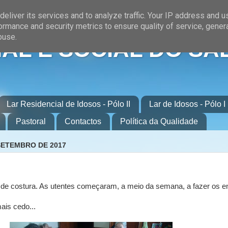
eliver its services and to analyze traffic. Your IP address and 
ormance and security metrics to ensure quality of service, gene
buse.
AL E SOCIAL DO SA
Lar Residencial de Idosos - Pólo II
Lar de Idosos - Pólo I
Pastoral
Contactos
Política da Qualidade
 SETEMBRO DE 2017
de costura. As utentes começaram, a meio da semana, a fazer os en
ais cedo...