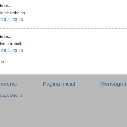
isse...
lente trabalho.
018 às 23:23
isse...
ente trabalho.
018 às 23:23
rio
recente
Página inicial
Mensagem 
dback (Atom)