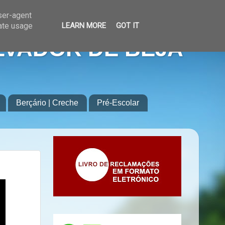
user-agent
rate usage
LEARN MORE
GOT IT
LVADOR DE BEJA
Berçário | Creche
Pré-Escolar