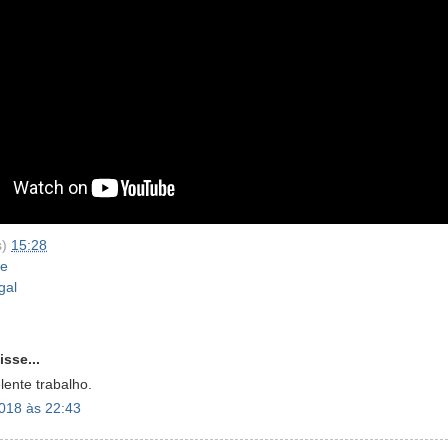
s)
15:28
he
gal
sse...
lente trabalho.
018 às 22:43