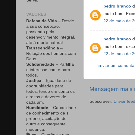
Servir.
pedro branco
d
muito bom. Exce
VALORES
Defesa da Vida
– Desde
22 de maio de 2
a sua concepção,
passando pelo
desenvolvimento integral,
pedro branco
d
até à morte natural.
muito bom. excel
Transcendência
–
Relação dos homens com
22 de maio de 2
Deus.
Solidariedade
– Partilha
Enviar um comentá
e interesse com e para
todos.
Justiça
– Igualdade de
oportunidades para
Mensagem mais 
todos, tendo em conta os
direitos e deveres de
Subscrever:
Enviar fee
cada um.
Humildade
– Capacidade
de conhecimento de si
próprio, aceitação do
outro e consequente
mudança.
Ética
– Coerência nas