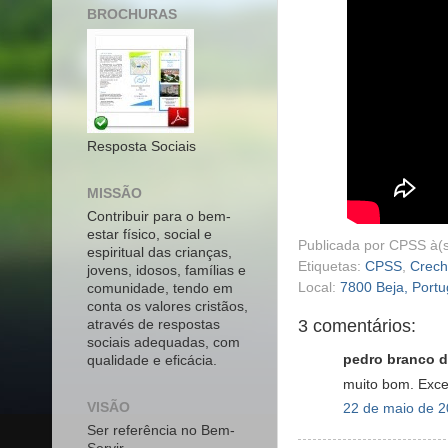
BROCHURAS
Resposta Sociais
MISSÃO
Contribuir para o bem-
estar físico, social e
Publicada por
CPSS
à(
espiritual das crianças,
Etiquetas:
CPSS
,
Crec
jovens, idosos, famílias e
Local:
7800 Beja, Portu
comunidade, tendo em
conta os valores cristãos,
3 comentários:
através de respostas
sociais adequadas, com
pedro branco di
qualidade e eficácia.
muito bom. Exce
VISÃO
22 de maio de 2
Ser referência no Bem-