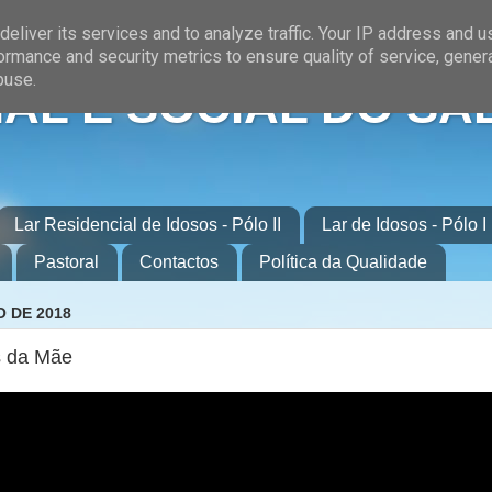
eliver its services and to analyze traffic. Your IP address and 
ormance and security metrics to ensure quality of service, gene
buse.
AL E SOCIAL DO SA
Lar Residencial de Idosos - Pólo II
Lar de Idosos - Pólo I
Pastoral
Contactos
Política da Qualidade
O DE 2018
s da Mãe