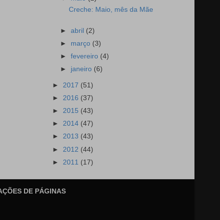
Creche: Maio, mês da Mãe
►
abril
(2)
►
março
(3)
►
fevereiro
(4)
►
janeiro
(6)
►
2017
(51)
►
2016
(37)
►
2015
(43)
►
2014
(47)
►
2013
(43)
►
2012
(44)
►
2011
(17)
AÇÕES DE PÁGINAS