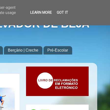
user-agent
rate usage
LEARN MORE
GOT IT
LVADOR DE BEJA
Berçário | Creche
Pré-Escolar