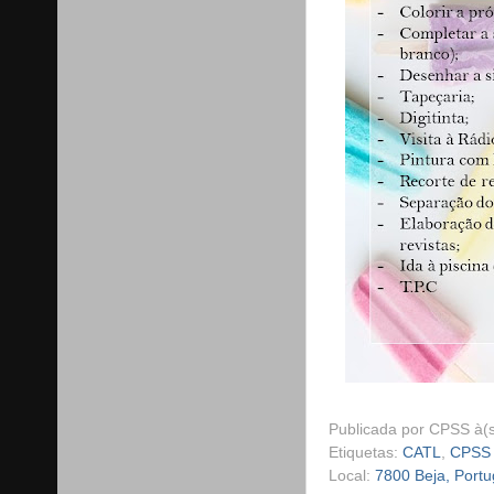
Publicada por
CPSS
à(
Etiquetas:
CATL
,
CPSS
Local:
7800 Beja, Portu