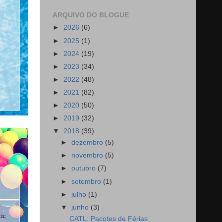
ARQUIVO DO BLOGUE
►
2026
(6)
►
2025
(1)
►
2024
(19)
►
2023
(34)
►
2022
(48)
►
2021
(82)
►
2020
(50)
►
2019
(32)
▼
2018
(39)
►
dezembro
(5)
►
novembro
(5)
►
outubro
(7)
►
setembro
(1)
►
julho
(1)
▼
junho
(3)
CATL: Pacotes de Férias