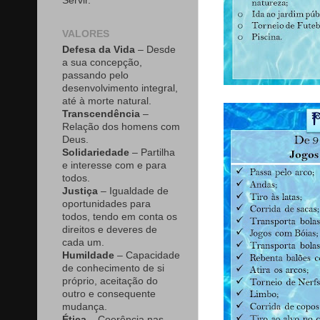
Servir.
VALORES
Defesa da Vida
– Desde
a sua concepção,
passando pelo
desenvolvimento integral,
até à morte natural.
Transcendência
–
Relação dos homens com
Deus.
Solidariedade
– Partilha
e interesse com e para
todos.
Justiça
– Igualdade de
oportunidades para
todos, tendo em conta os
direitos e deveres de
cada um.
Humildade
– Capacidade
de conhecimento de si
próprio, aceitação do
outro e consequente
mudança.
Ética
– Coerência nas