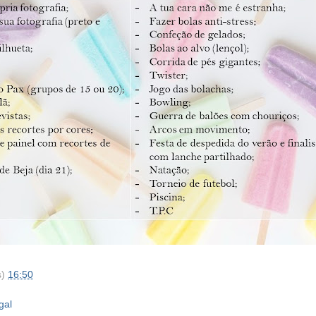
s)
16:50
gal