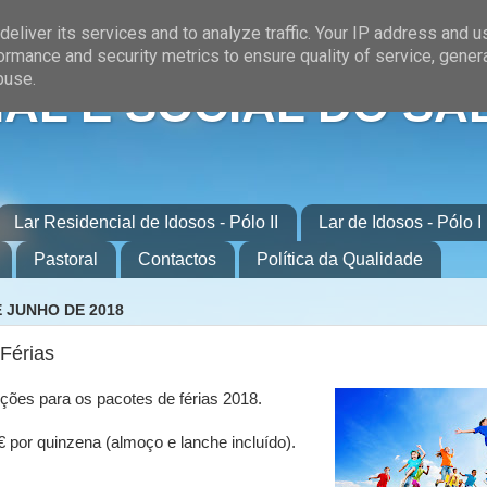
eliver its services and to analyze traffic. Your IP address and 
ormance and security metrics to ensure quality of service, gene
buse.
AL E SOCIAL DO SA
Lar Residencial de Idosos - Pólo II
Lar de Idosos - Pólo I
Pastoral
Contactos
Política da Qualidade
E JUNHO DE 2018
Férias
ições para os pacotes de férias 2018.
 por quinzena (almoço e lanche incluído).