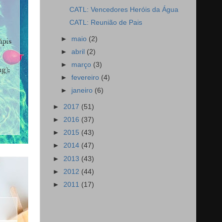
CATL: Vencedores Heróis da Água
CATL: Reunião de Pais
►
maio
(2)
►
abril
(2)
►
março
(3)
►
fevereiro
(4)
►
janeiro
(6)
►
2017
(51)
►
2016
(37)
►
2015
(43)
►
2014
(47)
►
2013
(43)
►
2012
(44)
►
2011
(17)