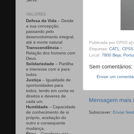
Servir.
VALORES
Defesa da Vida
– Desde
a sua concepção,
passando pelo
desenvolvimento integral,
até à morte natural.
Publicada por
CPSS
à(
Transcendência
–
Etiquetas:
CATL
,
CPSS
Relação dos homens com
Local:
7800 Beja, Portu
Deus.
Solidariedade
– Partilha
Sem comentários:
e interesse com e para
todos.
Enviar um comentá
Justiça
– Igualdade de
oportunidades para
todos, tendo em conta os
direitos e deveres de
Mensagem mais 
cada um.
Humildade
– Capacidade
Subscrever:
Enviar fee
de conhecimento de si
próprio, aceitação do
outro e consequente
mudança.
Ética
– Coerência nas