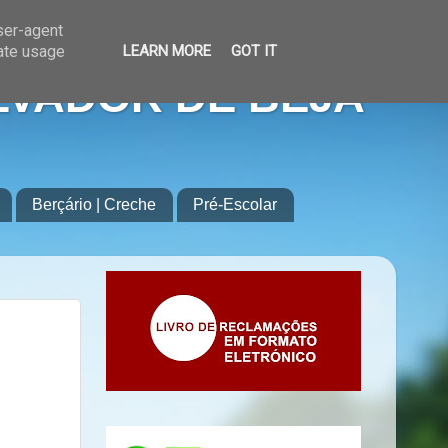
user-agent
rate usage
LEARN MORE
GOT IT
LVADOR DE BEJA
Berçário | Creche
Pré-Escolar