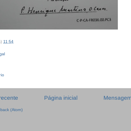
s)
11:54
gal
rio
recente
Página inicial
Mensagem 
dback (Atom)