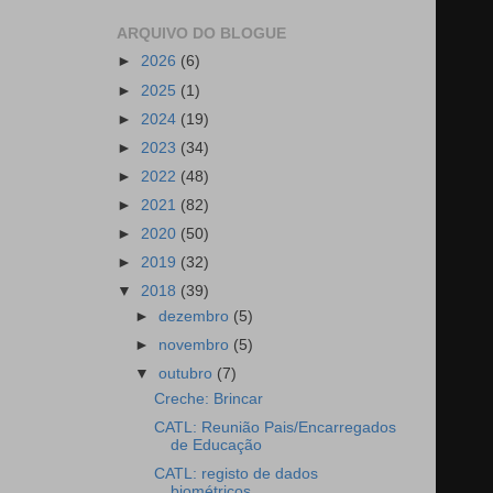
ARQUIVO DO BLOGUE
►
2026
(6)
►
2025
(1)
►
2024
(19)
►
2023
(34)
►
2022
(48)
►
2021
(82)
►
2020
(50)
►
2019
(32)
▼
2018
(39)
►
dezembro
(5)
►
novembro
(5)
▼
outubro
(7)
Creche: Brincar
CATL: Reunião Pais/Encarregados
de Educação
CATL: registo de dados
biométricos