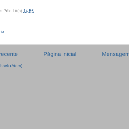
s Pólo I
à(s)
14:56
rio
recente
Página inicial
Mensagem 
dback (Atom)