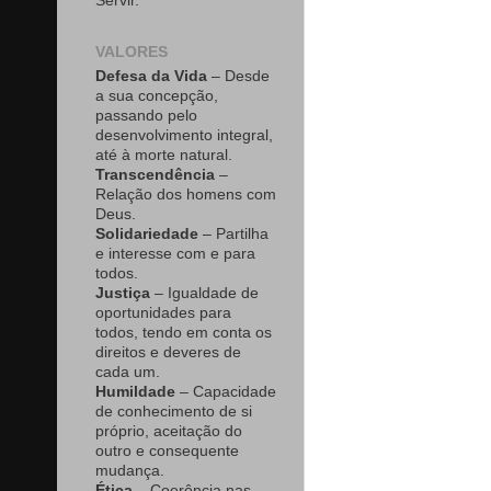
Servir.
VALORES
Defesa da Vida
– Desde
a sua concepção,
passando pelo
desenvolvimento integral,
até à morte natural.
Transcendência
–
Relação dos homens com
Deus.
Solidariedade
– Partilha
e interesse com e para
todos.
Justiça
– Igualdade de
oportunidades para
todos, tendo em conta os
direitos e deveres de
cada um.
Humildade
– Capacidade
de conhecimento de si
próprio, aceitação do
outro e consequente
mudança.
Ética
– Coerência nas