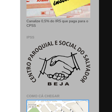
Canalize 0,5% do IRS que paga para o
CPSS
IPSS
COMO CÁ CHEGAR