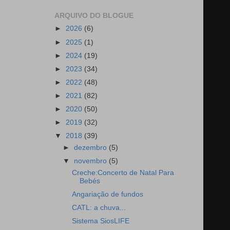
ARQUIVO DO BLOGUE
►
2026
(6)
►
2025
(1)
►
2024
(19)
►
2023
(34)
►
2022
(48)
►
2021
(82)
►
2020
(50)
►
2019
(32)
▼
2018
(39)
►
dezembro
(5)
▼
novembro
(5)
Creche:Concerto de Natal Para
Bebés
Angariação de fundos
CATL: a chuva...
Sistema SiosLIFE