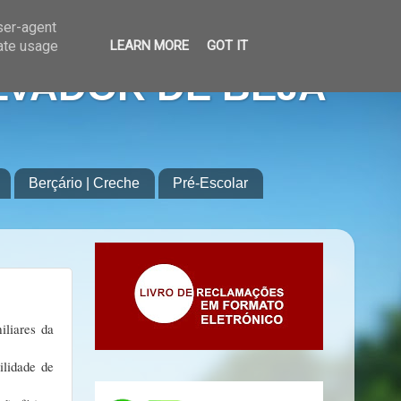
user-agent
rate usage
LEARN MORE
GOT IT
LVADOR DE BEJA
Berçário | Creche
Pré-Escolar
iliares da
ilidade de