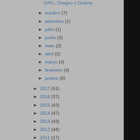
CATL: Chegou o Outono
►
outubro
(7)
►
setembro
(1)
►
julho
(1)
►
junho
(3)
►
maio
(2)
►
abril
(2)
►
março
(3)
►
fevereiro
(4)
►
janeiro
(6)
►
2017
(51)
►
2016
(37)
►
2015
(43)
►
2014
(47)
►
2013
(43)
►
2012
(44)
►
2011
(17)