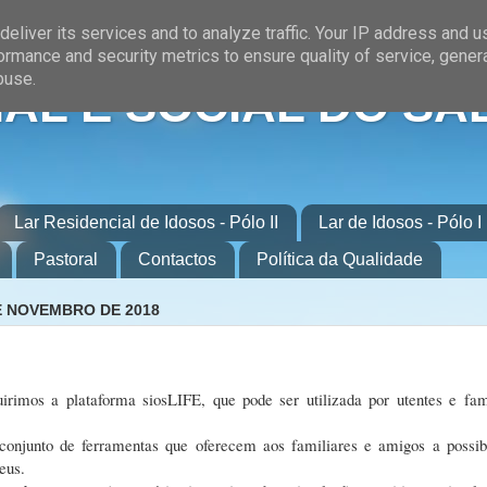
eliver its services and to analyze traffic. Your IP address and 
ormance and security metrics to ensure quality of service, gene
buse.
AL E SOCIAL DO SA
Lar Residencial de Idosos - Pólo II
Lar de Idosos - Pólo I
Pastoral
Contactos
Política da Qualidade
E NOVEMBRO DE 2018
imos a plataforma siosLIFE, que pode ser utilizada por utentes e fam
onjunto de ferramentas que oferecem aos familiares e amigos a possib
seus.