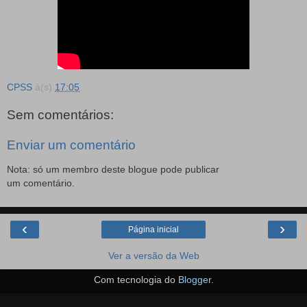
CPSS
à(s)
17:05
Sem comentários:
Enviar um comentário
Nota: só um membro deste blogue pode publicar
um comentário.
‹
›
Página inicial
Ver a versão da Web
Com tecnologia do
Blogger
.