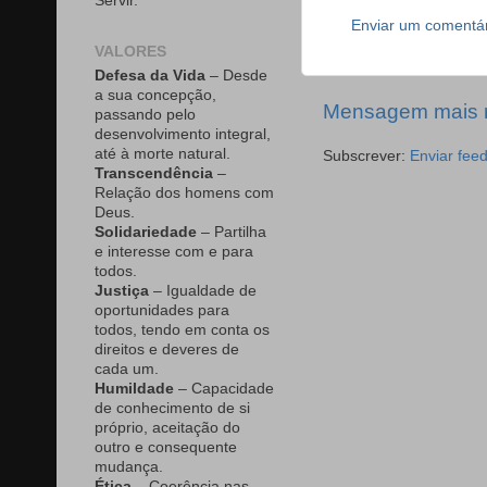
Servir.
Enviar um comentá
VALORES
Defesa da Vida
– Desde
a sua concepção,
Mensagem mais 
passando pelo
desenvolvimento integral,
até à morte natural.
Subscrever:
Enviar fee
Transcendência
–
Relação dos homens com
Deus.
Solidariedade
– Partilha
e interesse com e para
todos.
Justiça
– Igualdade de
oportunidades para
todos, tendo em conta os
direitos e deveres de
cada um.
Humildade
– Capacidade
de conhecimento de si
próprio, aceitação do
outro e consequente
mudança.
Ética
– Coerência nas