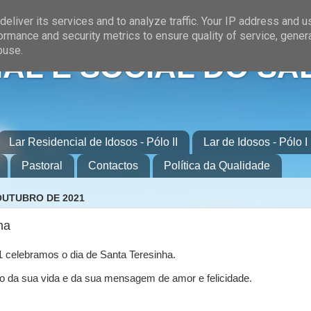
eliver its services and to analyze traffic. Your IP address and 
ormance and security metrics to ensure quality of service, gene
buse.
AL E SOCIAL DO SA
Lar Residencial de Idosos - Pólo II
Lar de Idosos - Pólo I
Pastoral
Contactos
Política da Qualidade
 OUTUBRO DE 2021
ha
1 celebramos o dia de Santa Teresinha.
da sua vida e da sua mensagem de amor e felicidade.