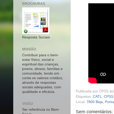
BROCHURAS
Resposta Sociais
MISSÃO
Contribuir para o bem-
estar físico, social e
espiritual das crianças,
jovens, idosos, famílias e
comunidade, tendo em
conta os valores cristãos,
através de respostas
sociais adequadas, com
Publicada por
CPSS
à(
qualidade e eficácia.
Etiquetas:
CATL
,
CPSS
Local:
7800 Beja, Portu
VISÃO
Ser referência no Bem-
Sem comentários: