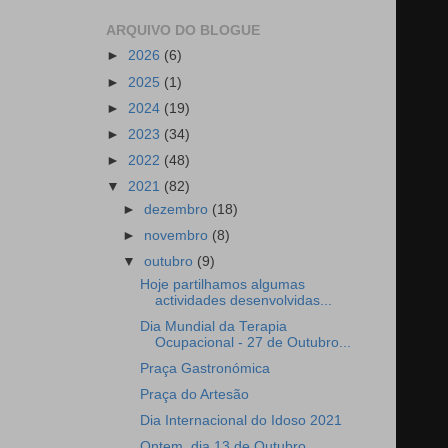
ARQUIVO DO BLOGUE
►
2026
(6)
►
2025
(1)
►
2024
(19)
►
2023
(34)
►
2022
(48)
▼
2021
(82)
►
dezembro
(18)
►
novembro
(8)
▼
outubro
(9)
Hoje partilhamos algumas
actividades desenvolvidas...
Dia Mundial da Terapia
Ocupacional - 27 de Outubro...
Praça Gastronómica
Praça do Artesão
Dia Internacional do Idoso 2021
Ontem, dia 13 de Outubro,