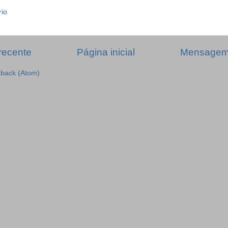
rio
recente
Página inicial
Mensagem 
dback (Atom)