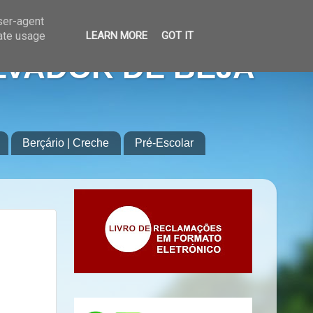
user-agent
rate usage
LEARN MORE
GOT IT
LVADOR DE BEJA
Berçário | Creche
Pré-Escolar