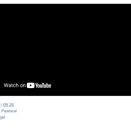
s)
09:26
,
Pastoral
gal