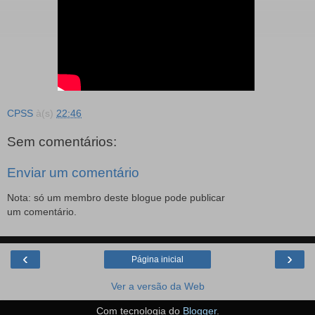
CPSS
à(s)
22:46
Sem comentários:
Enviar um comentário
Nota: só um membro deste blogue pode publicar
um comentário.
‹
›
Página inicial
Ver a versão da Web
Com tecnologia do
Blogger
.