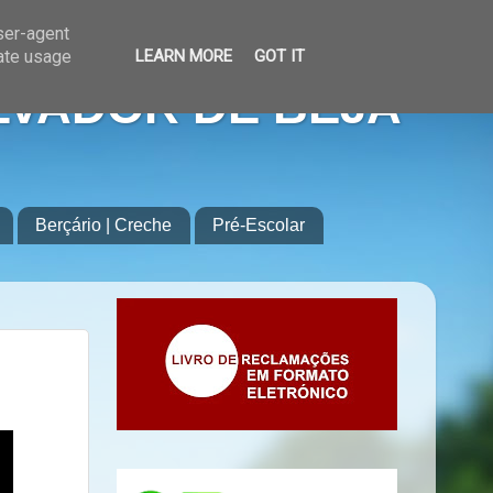
user-agent
rate usage
LEARN MORE
GOT IT
LVADOR DE BEJA
Berçário | Creche
Pré-Escolar