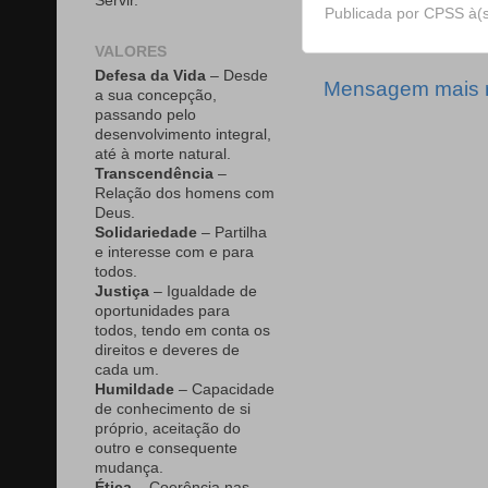
Servir.
Publicada por
CPSS
à(
VALORES
Defesa da Vida
– Desde
Mensagem mais 
a sua concepção,
passando pelo
desenvolvimento integral,
até à morte natural.
Transcendência
–
Relação dos homens com
Deus.
Solidariedade
– Partilha
e interesse com e para
todos.
Justiça
– Igualdade de
oportunidades para
todos, tendo em conta os
direitos e deveres de
cada um.
Humildade
– Capacidade
de conhecimento de si
próprio, aceitação do
outro e consequente
mudança.
Ética
– Coerência nas