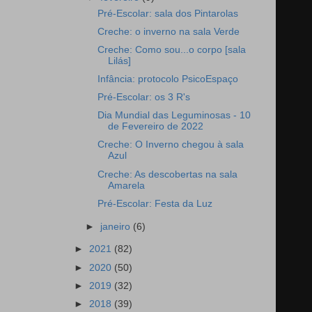
Pré-Escolar: sala dos Pintarolas
Creche: o inverno na sala Verde
Creche: Como sou...o corpo [sala
Lilás]
Infância: protocolo PsicoEspaço
Pré-Escolar: os 3 R's
Dia Mundial das Leguminosas - 10
de Fevereiro de 2022
Creche: O Inverno chegou à sala
Azul
Creche: As descobertas na sala
Amarela
Pré-Escolar: Festa da Luz
►
janeiro
(6)
►
2021
(82)
►
2020
(50)
►
2019
(32)
►
2018
(39)