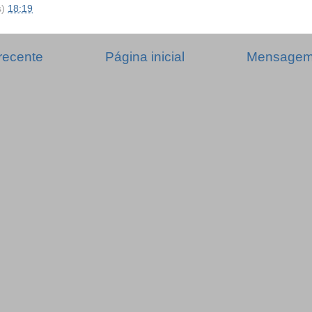
s)
18:19
recente
Página inicial
Mensagem 