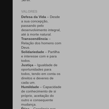
Servir.
VALORES
Defesa da Vida
– Desde
a sua concepção,
passando pelo
desenvolvimento integral,
até à morte natural.
Transcendência
–
Relação dos homens com
Deus.
Solidariedade
– Partilha
e interesse com e para
todos.
Justiça
– Igualdade de
oportunidades para
todos, tendo em conta os
direitos e deveres de
cada um.
Humildade
– Capacidade
de conhecimento de si
próprio, aceitação do
outro e consequente
mudança.
Ética
– Coerência nas