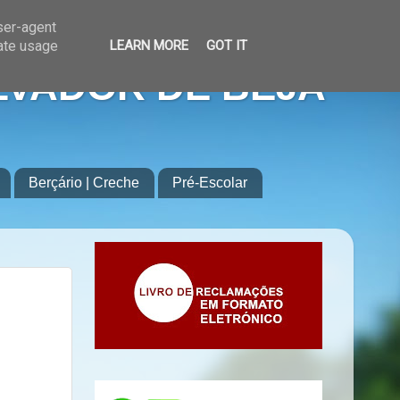
user-agent
rate usage
LEARN MORE
GOT IT
LVADOR DE BEJA
Berçário | Creche
Pré-Escolar