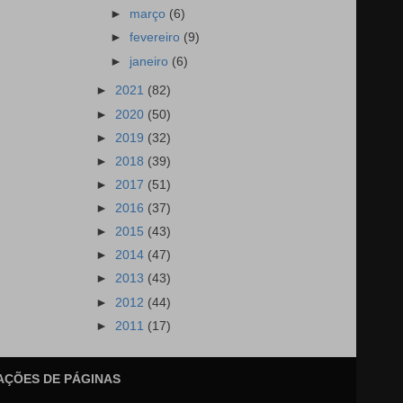
►
março
(6)
►
fevereiro
(9)
►
janeiro
(6)
►
2021
(82)
►
2020
(50)
►
2019
(32)
►
2018
(39)
►
2017
(51)
►
2016
(37)
►
2015
(43)
►
2014
(47)
►
2013
(43)
►
2012
(44)
►
2011
(17)
AÇÕES DE PÁGINAS