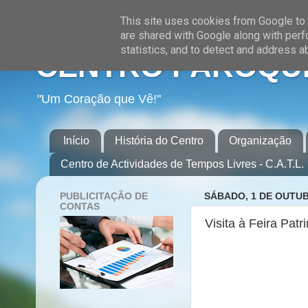
This site uses cookies from Google to d
are shared with Google along with perf
statistics, and to detect and address a
CENTRO PAROQUI
"Um Coração que Vê!"
Início
História do Centro
Organização
Centro de Actividades de Tempos Livres - C.A.T.L.
PUBLICITAÇÃO DE
SÁBADO, 1 DE OUTUB
CONTAS
Visita à Feira Pat