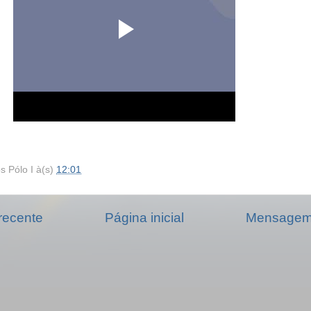
s Pólo I
à(s)
12:01
recente
Página inicial
Mensagem 