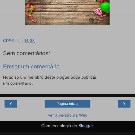
CPSS
à(s)
11:23
Sem comentários:
Enviar um comentário
Nota: só um membro deste blogue pode publicar
um comentário.
‹
›
Página inicial
Ver a versão da Web
Com tecnologia do
Blogger
.