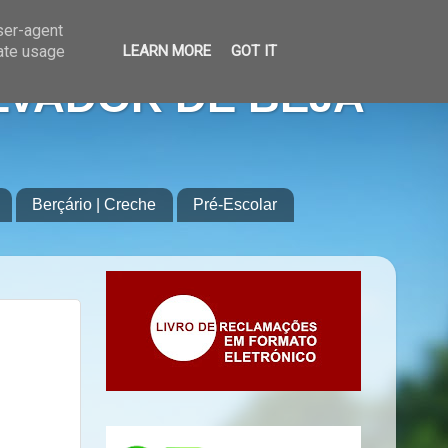
user-agent
rate usage
LEARN MORE
GOT IT
LVADOR DE BEJA
Berçário | Creche
Pré-Escolar