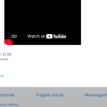
s)
17:00
scolar
rio
recente
Página inicial
Mensagem 
dback (Atom)