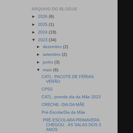
ARQUIVO DO BLOGUE
►
2026
(6)
►
2025
(1)
►
2024
(19)
▼
2023
(34)
►
dezembro
(2)
►
setembro
(2)
►
junho
(3)
▼
maio
(6)
CATL: PACOTE DE FÉRIAS
VERÃO
CPSS
CATL: prenda dia da Mãe 2023
CRECHE- DIA DA MÃE
Pré-EscolarDia da Mãe
PRÉ-ESCOLARA PRIMAVERA
CHEGOU...ÀS SALAS DOS 3
ANOS