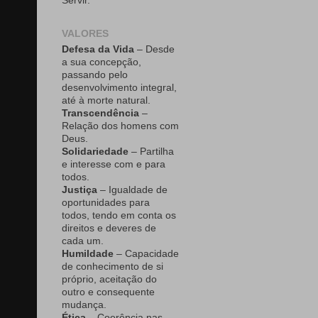
Servir.
VALORES
Defesa da Vida
– Desde
a sua concepção,
passando pelo
desenvolvimento integral,
até à morte natural.
Transcendência
–
Relação dos homens com
Deus.
Solidariedade
– Partilha
e interesse com e para
todos.
Justiça
– Igualdade de
oportunidades para
todos, tendo em conta os
direitos e deveres de
cada um.
Humildade
– Capacidade
de conhecimento de si
próprio, aceitação do
outro e consequente
mudança.
Ética
– Coerência nas