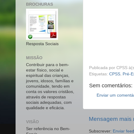
BROCHURAS
Resposta Sociais
MISSÃO
Contribuir para o bem-
Publicada por
CPSS
à(
estar físico, social e
Etiquetas:
CPSS
,
Pré-E
espiritual das crianças,
jovens, idosos, famílias e
Sem comentários:
comunidade, tendo em
conta os valores cristãos,
Enviar um comentá
através de respostas
sociais adequadas, com
qualidade e eficácia.
Mensagem mais 
VISÃO
Ser referência no Bem-
Subscrever:
Enviar fee