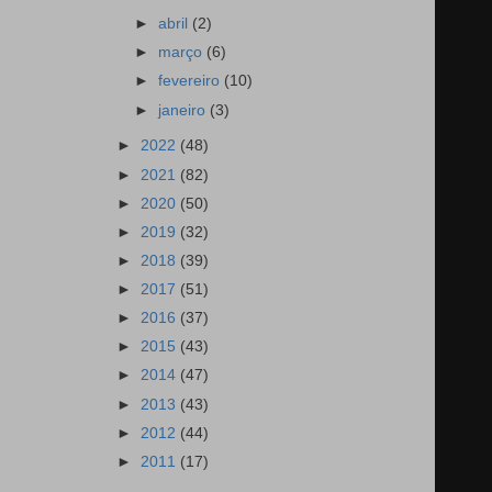
►
abril
(2)
►
março
(6)
►
fevereiro
(10)
►
janeiro
(3)
►
2022
(48)
►
2021
(82)
►
2020
(50)
►
2019
(32)
►
2018
(39)
►
2017
(51)
►
2016
(37)
►
2015
(43)
►
2014
(47)
►
2013
(43)
►
2012
(44)
►
2011
(17)