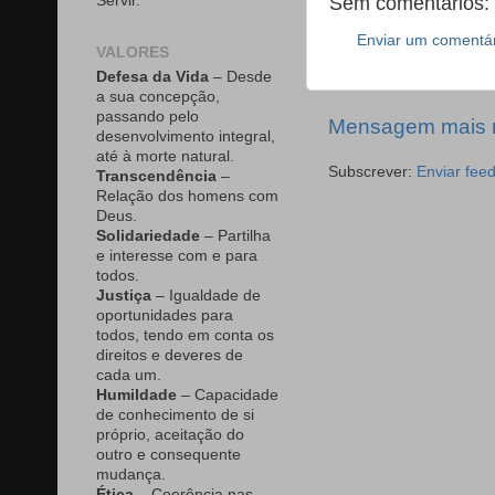
Servir.
Sem comentários:
Enviar um comentá
VALORES
Defesa da Vida
– Desde
a sua concepção,
passando pelo
Mensagem mais 
desenvolvimento integral,
até à morte natural.
Subscrever:
Enviar fee
Transcendência
–
Relação dos homens com
Deus.
Solidariedade
– Partilha
e interesse com e para
todos.
Justiça
– Igualdade de
oportunidades para
todos, tendo em conta os
direitos e deveres de
cada um.
Humildade
– Capacidade
de conhecimento de si
próprio, aceitação do
outro e consequente
mudança.
Ética
– Coerência nas