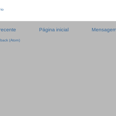
rio
recente
Página inicial
Mensagem 
dback (Atom)