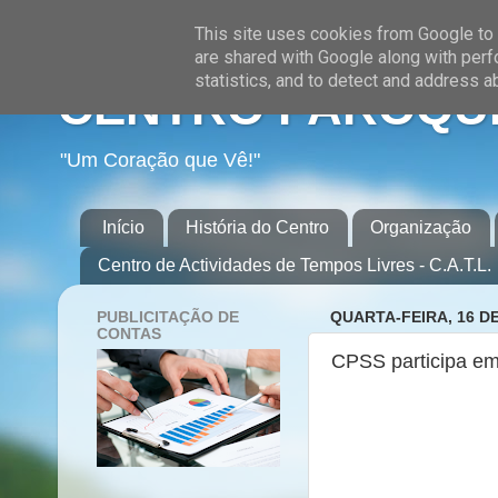
This site uses cookies from Google to d
are shared with Google along with perf
statistics, and to detect and address a
CENTRO PAROQUI
"Um Coração que Vê!"
Início
História do Centro
Organização
Centro de Actividades de Tempos Livres - C.A.T.L.
PUBLICITAÇÃO DE
QUARTA-FEIRA, 16 DE
CONTAS
CPSS participa em