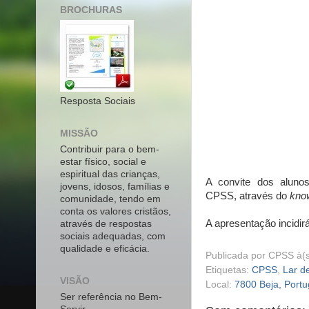
BROCHURAS
Resposta Sociais
MISSÃO
Contribuir para o bem-
estar físico, social e
espiritual das crianças,
A convite dos aluno
jovens, idosos, famílias e
CPSS, através do
kno
comunidade, tendo em
conta os valores cristãos,
A apresentação incidir
através de respostas
sociais adequadas, com
qualidade e eficácia.
Publicada por
CPSS
à(
Etiquetas:
CPSS
,
Lar d
VISÃO
Local:
7800 Beja, Portu
Ser referência no Bem-