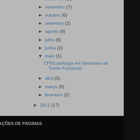
►
novembro
(7)
►
outubro
(6)
►
setembro
(2)
►
agosto
(4)
►
julho
(6)
►
junho
(2)
▼
maio
(1)
CPSS participa em Seminário de
Treino Funcional
►
abril
(5)
►
março
(6)
►
fevereiro
(2)
►
2011
(17)
AÇÕES DE PÁGINAS