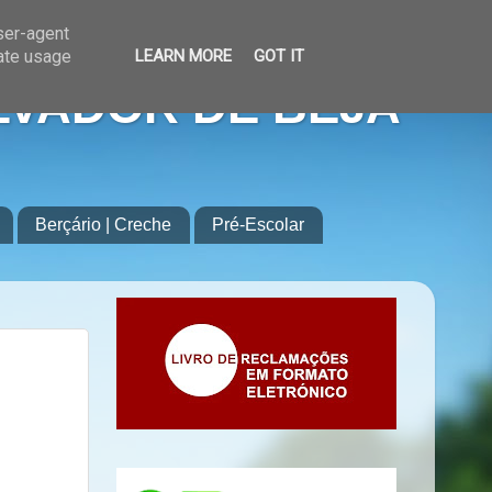
user-agent
rate usage
LEARN MORE
GOT IT
LVADOR DE BEJA
Berçário | Creche
Pré-Escolar