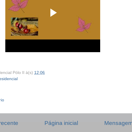
encial Pólo II
à(s)
12:06
esidencial
rio
recente
Página inicial
Mensagem 