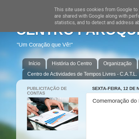
This site uses cookies from Google to d
are shared with Google along with perf
statistics, and to detect and address a
CENTRO PAROQUI
"Um Coração que Vê!"
Início
História do Centro
Organização
Centro de Actividades de Tempos Livres - C.A.T.L.
PUBLICITAÇÃO DE
SEXTA-FEIRA, 12 DE
CONTAS
Comemoração do D