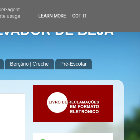
user-agent
rate usage
LEARN MORE
GOT IT
LVADOR DE BEJA
Berçário | Creche
Pré-Escolar