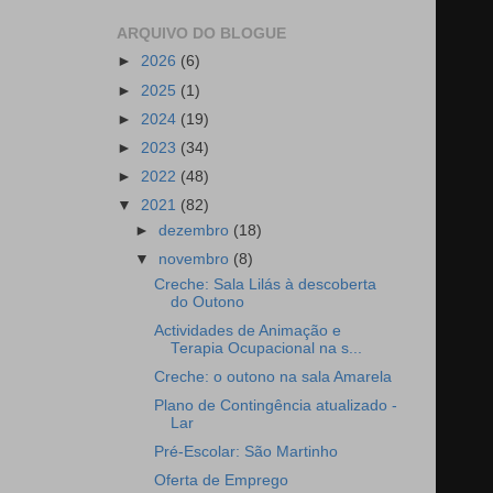
ARQUIVO DO BLOGUE
►
2026
(6)
►
2025
(1)
►
2024
(19)
►
2023
(34)
►
2022
(48)
▼
2021
(82)
►
dezembro
(18)
▼
novembro
(8)
Creche: Sala Lilás à descoberta
do Outono
Actividades de Animação e
Terapia Ocupacional na s...
Creche: o outono na sala Amarela
Plano de Contingência atualizado -
Lar
Pré-Escolar: São Martinho
Oferta de Emprego