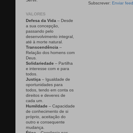
Servir.
Subscrever:
Enviar fee
VALORES
Defesa da Vida
– Desde
a sua concepção,
passando pelo
desenvolvimento integral,
até à morte natural.
Transcendência
–
Relação dos homens com
Deus.
Solidariedade
– Partilha
e interesse com e para
todos.
Justiça
– Igualdade de
oportunidades para
todos, tendo em conta os
direitos e deveres de
cada um.
Humildade
– Capacidade
de conhecimento de si
próprio, aceitação do
outro e consequente
mudança.
Ética
– Coerência nas