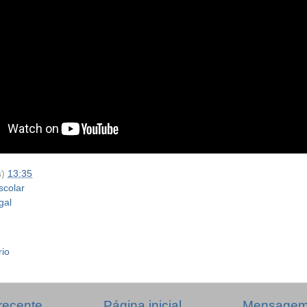
s)
13:35
scolar
gal
rio
recente
Página inicial
Mensagem 