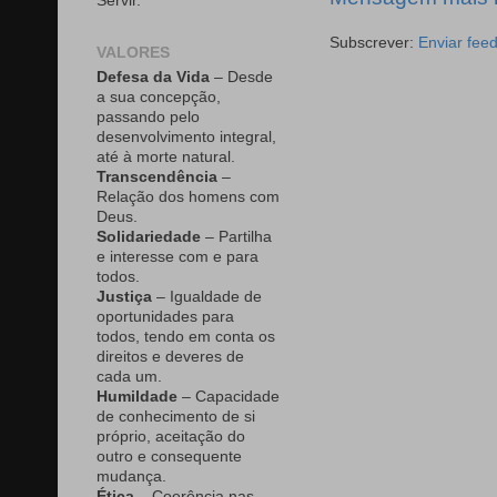
Servir.
Subscrever:
Enviar fee
VALORES
Defesa da Vida
– Desde
a sua concepção,
passando pelo
desenvolvimento integral,
até à morte natural.
Transcendência
–
Relação dos homens com
Deus.
Solidariedade
– Partilha
e interesse com e para
todos.
Justiça
– Igualdade de
oportunidades para
todos, tendo em conta os
direitos e deveres de
cada um.
Humildade
– Capacidade
de conhecimento de si
próprio, aceitação do
outro e consequente
mudança.
Ética
– Coerência nas