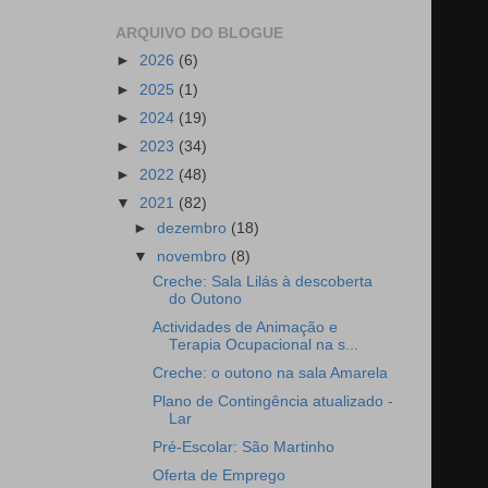
ARQUIVO DO BLOGUE
►
2026
(6)
►
2025
(1)
►
2024
(19)
►
2023
(34)
►
2022
(48)
▼
2021
(82)
►
dezembro
(18)
▼
novembro
(8)
Creche: Sala Lilás à descoberta
do Outono
Actividades de Animação e
Terapia Ocupacional na s...
Creche: o outono na sala Amarela
Plano de Contingência atualizado -
Lar
Pré-Escolar: São Martinho
Oferta de Emprego