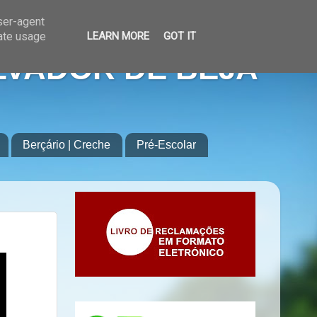
user-agent
rate usage
LEARN MORE
GOT IT
LVADOR DE BEJA
Berçário | Creche
Pré-Escolar