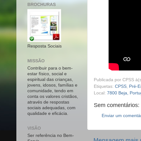
BROCHURAS
Resposta Sociais
MISSÃO
Contribuir para o bem-
estar físico, social e
espiritual das crianças,
Publicada por
CPSS
à(
jovens, idosos, famílias e
Etiquetas:
CPSS
,
Pré-E
comunidade, tendo em
Local:
7800 Beja, Portu
conta os valores cristãos,
através de respostas
Sem comentários:
sociais adequadas, com
qualidade e eficácia.
Enviar um comentá
VISÃO
Ser referência no Bem-
Mensagem mais 