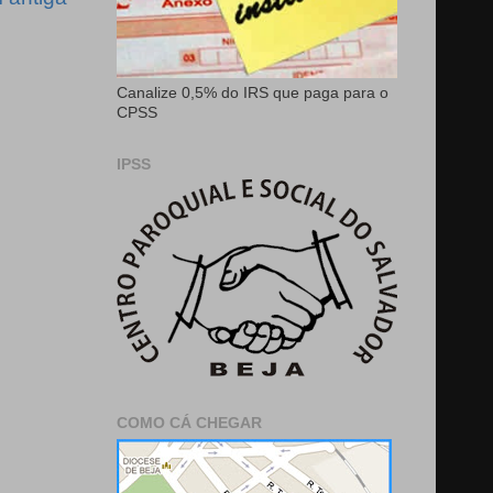
Canalize 0,5% do IRS que paga para o
CPSS
IPSS
COMO CÁ CHEGAR