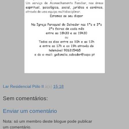
Lar Residencial Pólo II
à(s)
15:18
Sem comentários:
Enviar um comentário
Nota: só um membro deste blogue pode publicar
um comentário.