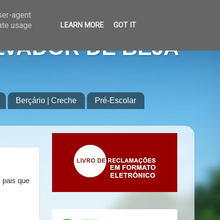
user-agent
rate usage
LEARN MORE
GOT IT
LVADOR DE BEJA
Berçário | Creche
Pré-Escolar
 pais que