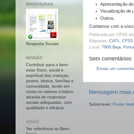
Apresentação do 
BROCHURAS
Visualização de 
Outros.
Contamos com a voss
Publicada por
CPSS
à(
Etiquetas:
CATL
,
CPSS
Resposta Sociais
Local:
7800 Beja, Portu
MISSÃO
Sem comentários:
Contribuir para o bem-
Enviar um comentá
estar físico, social e
espiritual das crianças,
jovens, idosos, famílias e
comunidade, tendo em
Mensagem mais 
conta os valores cristãos,
através de respostas
sociais adequadas, com
Subscrever:
Enviar fee
qualidade e eficácia.
VISÃO
Ser referência no Bem-