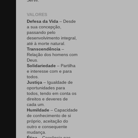
Servir.
VALORES
Defesa da Vida
– Desde
a sua concepção,
passando pelo
desenvolvimento integral,
até à morte natural.
Transcendência
–
Relação dos homens com
Deus.
Solidariedade
– Partilha
e interesse com e para
todos.
Justiça
– Igualdade de
oportunidades para
todos, tendo em conta os
direitos e deveres de
cada um.
Humildade
– Capacidade
de conhecimento de si
próprio, aceitação do
outro e consequente
mudança.
Ética
– Coerência nas