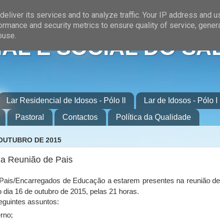
eliver its services and to analyze traffic. Your IP address and 
ormance and security metrics to ensure quality of service, gene
buse.
AL E SOCIAL DO SA
Lar Residencial de Idosos - Pólo II
Lar de Idosos - Pólo I
Pastoral
Contactos
Política da Qualidade
 OUTUBRO DE 2015
a Reunião de Pais
Pais/Encarregados de Educação a estarem presentes na reunião de
o dia 16 de outubro de 2015, pelas 21 horas.
seguintes assuntos:
rno;