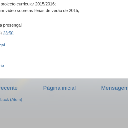
projecto curricular 2015/2016;
um vídeo sobre as férias de verão de 2015;
a presença!
s)
23:50
gal
rio
recente
Página inicial
Mensagem 
dback (Atom)