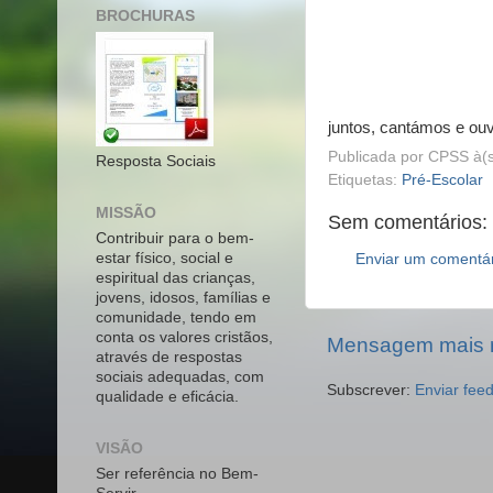
BROCHURAS
juntos, cantámos e ouv
Publicada por
CPSS
à(
Resposta Sociais
Etiquetas:
Pré-Escolar
MISSÃO
Sem comentários:
Contribuir para o bem-
estar físico, social e
Enviar um comentá
espiritual das crianças,
jovens, idosos, famílias e
comunidade, tendo em
conta os valores cristãos,
Mensagem mais 
através de respostas
sociais adequadas, com
Subscrever:
Enviar fee
qualidade e eficácia.
VISÃO
Ser referência no Bem-