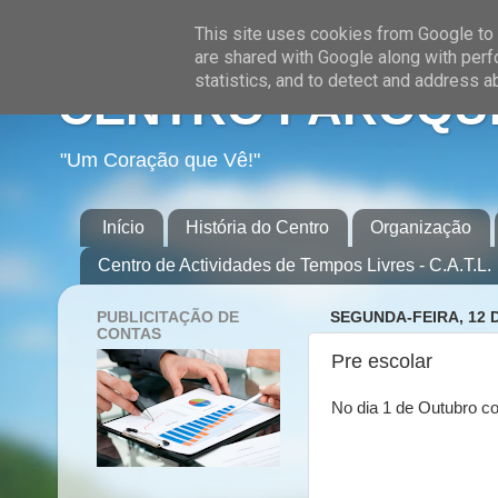
This site uses cookies from Google to d
are shared with Google along with perf
statistics, and to detect and address a
CENTRO PAROQUI
"Um Coração que Vê!"
Início
História do Centro
Organização
Centro de Actividades de Tempos Livres - C.A.T.L.
PUBLICITAÇÃO DE
SEGUNDA-FEIRA, 12 
CONTAS
Pre escolar
No dia 1 de Outubro c