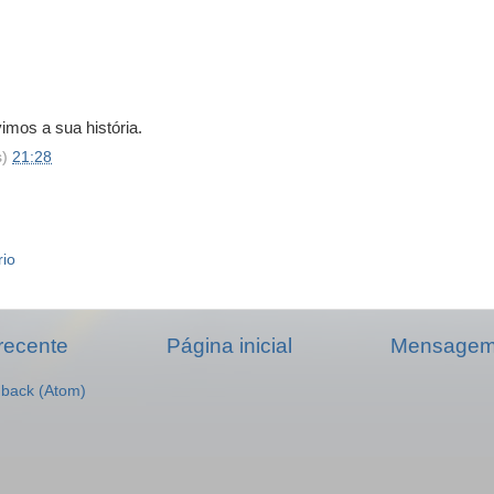
imos a sua história.
s)
21:28
rio
recente
Página inicial
Mensagem 
dback (Atom)