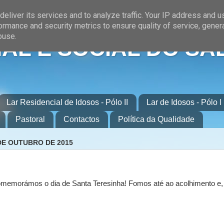
eliver its services and to analyze traffic. Your IP address and 
ormance and security metrics to ensure quality of service, gene
buse.
AL E SOCIAL DO SA
Lar Residencial de Idosos - Pólo II
Lar de Idosos - Pólo I
Pastoral
Contactos
Política da Qualidade
DE OUTUBRO DE 2015
omemorámos o dia de Santa Teresinha! Fomos até ao acolhimento e,