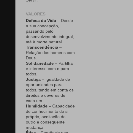
Servir.
VALORES
Defesa da Vida
– Desde
a sua concepção,
passando pelo
desenvolvimento integral,
até à morte natural.
Transcendência
–
Relação dos homens com
Deus.
Solidariedade
– Partilha
e interesse com e para
todos.
Justiça
– Igualdade de
oportunidades para
todos, tendo em conta os
direitos e deveres de
cada um.
Humildade
– Capacidade
de conhecimento de si
próprio, aceitação do
outro e consequente
mudança.
Ética
– Coerência nas