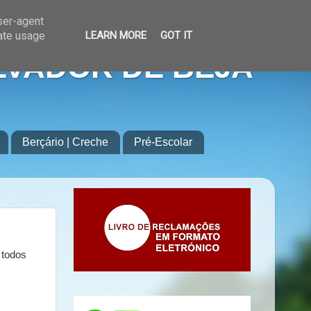
user-agent
rate usage
LEARN MORE
GOT IT
LVADOR DE BEJA
Berçário | Creche
Pré-Escolar
 todos